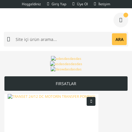
Hoşgeldiniz
Giriş Yap
Üye Ol
İletişim
ARA
FIRSATLAR