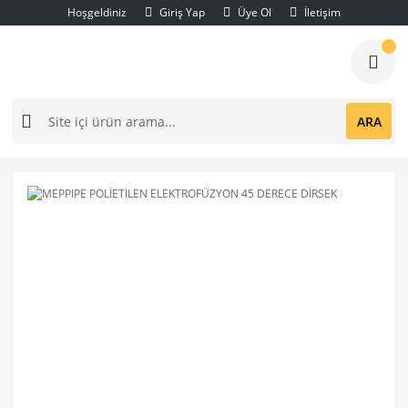
Hoşgeldiniz
Giriş Yap
Üye Ol
İletişim
ARA