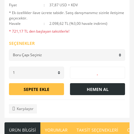
Fiyat
37,87 USD + KDV
* Ek özellikler ilave ücrete tabidir. Satış danışmanımız sizinle iletişime
geçecektir.
Havale
2.098,62 TL (%3,00 havale indirimi)
* 721,17 TL den başlayan taksitlerle!
SEÇENEKLER
SEPETE EKLE
HEMEN AL
Karşılaştır
ÜRÜN BİLGİSİ
YORUMLAR
TAKSİT SEÇENEKLERİ
ÖN