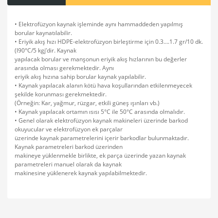
• Elektrofüzyon kaynak işleminde aynı hammaddeden yapılmış
borular kaynatılabilir.
• Eriyik akış hızı HDPE-elektrofüzyon birleştirme için 0.3….1.7 gr/10 dk.
(l90°C/5 kgj’dir. Kaynak
yapılacak borular ve manşonun eriyik akış hızlarının bu değerler
arasında olması gerekmektedir. Aynı
eriyik akış hızına sahip borular kaynak yapılabilir.
• Kaynak yapılacak alanın kötü hava koşullarından etkilenmeyecek
şekilde korunması gerekmektedir.
(Örneğin: Kar, yağmur, rüzgar, etkili güneş ışınları vb.)
• Kaynak yapılacak ortamın ısısı 5°C ile 50°C arasında olmalıdır.
• Genel olarak elektrofüzyon kaynak makineleri üzerinde barkod
okuyucular ve elektrofüzyon ek parçalar
üzerinde kaynak parametrelerini içerir barkodlar bulunmaktadır.
Kaynak parametreleri barkod üzerinden
makineye yüklenmekle birlikte, ek parça üzerinde yazan kaynak
parametreleri manuel olarak da kaynak
makinesine yüklenerek kaynak yapılabilmektedir.
Bu ürünün fiyat bilgisi, resim, ürün açıklamalarında ve diğer
konularda yetersiz gördüğünüz noktaları öneri formunu
Bu ürüne ilk yorumu siz yapın!