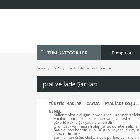
TÜM KATEGORİLER
Pompalar
Anasayfa
Sayfalar
İptal ve İade Şartları
İptal ve İade Şartları
TÜKETİCİ HAKLARI – CAYMA – İPTAL İADE KOŞULL
GENEL:
Kullanmakta olduğunuz web sitesi üzerinden elektr
Alıcılar, satın aldıkları ürünün satış ve teslimi
yürürlükteki diğer yasalara tabidir.
Ürün sevkiyat masrafı olan kargo ücretleri alıcıla
Satın alınan her bir ürün, 30 günlük yasal süreyi a
sona erdirebilir.
Satın alınan ürün, eksiksiz ve siparişte belirtilen