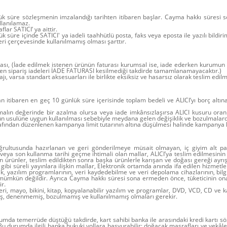
nlük süre sözleşmenin imzalandığı tarihten itibaren başlar. Cayma hakkı süresi 
llanılamaz.
ar SATICI’ ya aittir.
ük süre içinde SATICI' ya iadeli taahhütlü posta, faks veya eposta ile yazılı bi
i çerçevesinde kullanılmamış olması şarttır.
urası, (İade edilmek istenen ürünün faturası kurumsal ise, iade ederken kurumun 
en sipariş iadeleri İADE FATURASI kesilmediği takdirde tamamlanamayacaktır.)
jı, varsa standart aksesuarları ile birlikte eksiksiz ve hasarsız olarak teslim edi
n itibaren en geç 10 günlük süre içerisinde toplam bedeli ve ALICI’yı borç altın
alın değerinde bir azalma olursa veya iade imkânsızlaşırsa ALICI kusuru oran
n usulüne uygun kullanılması sebebiyle meydana gelen değişiklik ve bozulmalard
fından düzenlenen kampanya limit tutarının altına düşülmesi halinde kampanya ka
 doğrultusunda hazırlanan ve geri gönderilmeye müsait olmayan, iç giyim alt pa
 veya son kullanma tarihi geçme ihtimali olan mallar, ALICI’ya teslim edilmesinin
n ürünler, teslim edildikten sonra başka ürünlerle karışan ve doğası gereği ay
ibi süreli yayınlara ilişkin mallar, Elektronik ortamda anında ifa edilen hizmetl
içerik, yazılım programlarının, veri kaydedebilme ve veri depolama cihazlarının, b
mümkün değildir. Ayrıca Cayma hakkı süresi sona ermeden önce, tüketicinin onay
r.
eri, mayo, bikini, kitap, kopyalanabilir yazılım ve programlar, DVD, VCD, CD ve ka
amış, denenmemiş, bozulmamış ve kullanılmamış olmaları gerekir.
durumda temerrüde düştüğü takdirde, kart sahibi banka ile arasındaki kredi kartı 
 durumda ilgili banka hukuki yollara başvurabilir; doğacak masrafları ve vekâlet 