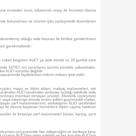
sona ermeden önce, tüketicinin onayı ile hizmetin ifasına
ldirimde bulunulması ve ürünün işbu sözleşmede düzenlenen
düzenlemiş olduğu iade faturası ile birlikte gönderilmesi
lmesi gerekmektedir.
a sokan belgeleri ALICI’ ya iade etmek ve 20 günlük süre
ında SATICI’ nın zararlarını tazmin etmekle yükümlüdür.
an ALICI sorumlu değildir.
psamında faydalanılan indirim miktarı iptal edilir.
rçaları, mayo ve bikini altları, makyaj malzemeleri, tek
 ardından ALICI tarafından ambalajı açıldığı takdirde iade
rıştırılması mümkün olmayan ürünler, Abonelik sözleşmesi
er veya tüketiciye anında teslim edilen gayrimaddi mallar,
ilgisayar sarf malzemelerinin, ambalajının ALICI tarafından
ı ile ifasına başlanan hizmetlere ilişkin cayma hakkının
setler ile kırtasiye sarf malzemeleri (toner, kartuş, şerit
sözleşmesi çerçevesinde faiz ödeyeceğini ve bankaya karşı
ücretini ALICI’dan talep edebilir ve her koşulda ALICI’nın