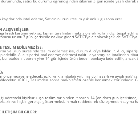
 durumunda, satıcı bu durumu öğrendiğinden itibaren 3 gün içinde yazılı olarak 
a kayıtlarında iptal ederse, Satıcının ürünü teslim yükümlülüğü sona erer.
N ALIŞVERİŞLER:
ı kredi kartının yetkisiz kişiler tarafından haksız olarak kullanıldığı tespit edili
konusu ürünü 3 gün içerisinde nakliye gideri SATICI’ya ait olacak şekilde SATICI’y
TESLİM EDİLEMEZ İSE:
 ve ürün süresinde teslim edilemez ise, durum Alıcı’ya bildirilir. Alıcı, siparişi
edebilir. Alıcı siparişi iptal ederse; ödemeyi nakit ile yapmış ise iptalinden itib
e, bu iptalden itibaren yine 14 gün içinde ürün bedeli bankaya iade edilir, ancak
Ü:
önce muayene edecek; ezik, kırık, ambalajı yırtılmış vb. hasarlı ve ayıplı mal/hi
ilecektir. ALICI , Teslimden sonra mal/hizmeti özenle korunmak zorundadır. C
ği adresteki kişi/kuruluşa teslim tarihinden itibaren 14 (on dört) gün içerisinde,
meksizin ve hiçbir gerekçe göstermeksizin malı reddederek sözleşmeden cayma hak
İLETİŞİM BİLGİLERİ: