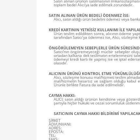
Satın alınan ürünün satılmasının imkansızlaşması
toplam bedel Alıcı’ya iade edilmek zorundadır.
SATIN ALINAN ÜRÜN BEDELİ ÖDENMEZ İSE:
Alıcı, satın aldığı ürün bedelini ödemez veya bank
KREDİ KARTININ YETKİSİZ KULLANIMI İLE YAPILA
Ürün teslim edildikten sonra, alıcının ödeme yaptığ
tarafından Satıcı'ya ödenmez ise, Alıcı, sözleşme 
ÖNGÖRÜLEMEYEN SEBEPLERLE ÜRÜN SÜRESİNDE 
Satıcı’nın öngöremeyeceği mücbir sebepler oluşursa
ortadan kalkana dek teslimatın ertelenmesini talep 
ödemeyi kredi kartı ile yapmış ise ve iptal eders
olasıdır.
ALICININ ÜRÜNÜ KONTROL ETME YÜKÜMLÜLÜĞ
Alıcı, sözleşme konusu mal/hizmeti teslim almadan 
mal/hizmetin hasarsız ve sağlam olduğu kabul ed
Ürünle birlikte Fatura da iade edilmelidir.
CAYMA HAKKI:
ALICI; satın aldığı ürünün kendisine veya gösterdi
şartıyla hiçbir hukuki ve cezai sorumluluk üstlen
SATICININ CAYMA HAKKI BİLDİRİMİ YAPILACAK 
ŞİRKET
ADI/UNVANI:
ADRES:
EPOSTA:
TEL:
FAKS: