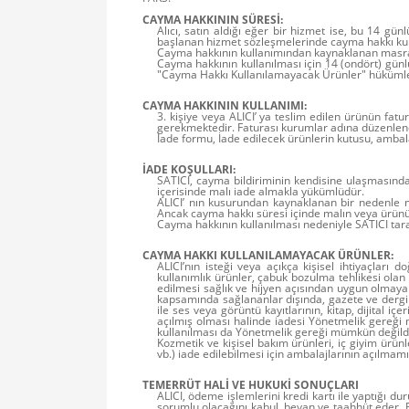
CAYMA HAKKININ SÜRESİ:
Alıcı, satın aldığı eğer bir hizmet ise, bu 14 gü
başlanan hizmet sözleşmelerinde cayma hakkı ku
Cayma hakkının kullanımından kaynaklanan masrafl
Cayma hakkının kullanılması için 14 (ondört) günl
"Cayma Hakkı Kullanılamayacak Ürünler" hükümler
CAYMA HAKKININ KULLANIMI:
3. kişiye veya ALICI’ ya teslim edilen ürünün fat
gerekmektedir. Faturası kurumlar adına düzenlen
İade formu, İade edilecek ürünlerin kutusu, ambala
İADE KOŞULLARI:
SATICI, cayma bildiriminin kendisine ulaşmasında
içerisinde malı iade almakla yükümlüdür.
ALICI’ nın kusurundan kaynaklanan bir nedenle m
Ancak cayma hakkı süresi içinde malın veya ürünü
Cayma hakkının kullanılması nedeniyle SATICI tara
CAYMA HAKKI KULLANILAMAYACAK ÜRÜNLER:
ALICI’nın isteği veya açıkça kişisel ihtiyaçları
kullanımlık ürünler, çabuk bozulma tehlikesi olan
edilmesi sağlık ve hijyen açısından uygun olmaya
kapsamında sağlananlar dışında, gazete ve dergi g
ile ses veya görüntü kayıtlarının, kitap, dijital 
açılmış olması halinde iadesi Yönetmelik gereği 
kullanılması da Yönetmelik gereği mümkün değildi
Kozmetik ve kişisel bakım ürünleri, iç giyim ürünl
vb.) iade edilebilmesi için ambalajlarının açılm
TEMERRÜT HALİ VE HUKUKİ SONUÇLARI
ALICI, ödeme işlemlerini kredi kartı ile yaptığı 
sorumlu olacağını kabul, beyan ve taahhüt eder. Bu