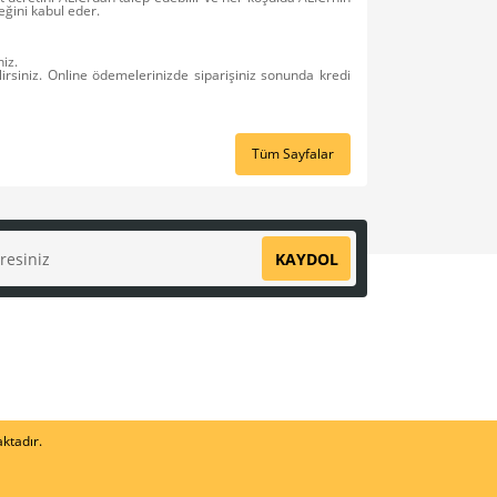
eğini kabul eder.
niz.
lirsiniz. Online ödemelerinizde siparişiniz sonunda kredi
Tüm Sayfalar
KAYDOL
aktadır.