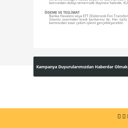
borcundan dolayı temerrüde düşmesi halinde, ALICI
ÖDEME VE TESLİMAT
Banka Havalesi veya EFT (Elektronik Fon Transferi) yap
Sitemiz üzerinden kredi kartlarınız ile, Her türl
kartınızdan tutar çekim işlemi gerçekleşecektir.
Kampanya Duyurularımızdan Haberdar Olmak İçi