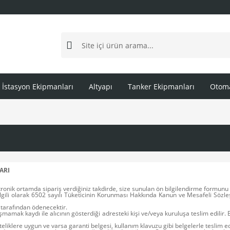
İstasyon Ekipmanları
Altyapı
Tanker Ekipmanları
Otoma
ARI
onik ortamda sipariş verdiğiniz takdirde, size sunulan ön bilgilendirme formunu v
 ile ilgili olarak 6502 sayılı Tüketicinin Korunması Hakkında Kanun ve Mesafeli S
r tarafından ödenecektir.
şmamak kaydı ile alıcının gösterdiği adresteki kişi ve/veya kuruluşa teslim edilir. 
 niteliklere uygun ve varsa garanti belgesi, kullanım klavuzu gibi belgelerle teslim 