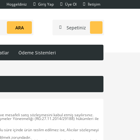
Hoşgeldiniz
Giriş Yap
Üye Ol
İletişim
ARA
Sepetiniz
tlar
Ödeme Sistemleri
e mesafeli satış sözleşmesini kabul etmiş sayılırsınız.
özleşmeler Yönetmeliği (RG:27.11.2014/29188) hükümleri ile
Bu süre içinde ürün teslim edilmez ise, Alıcılar sözleşmeyi
edilmek zorundadır.