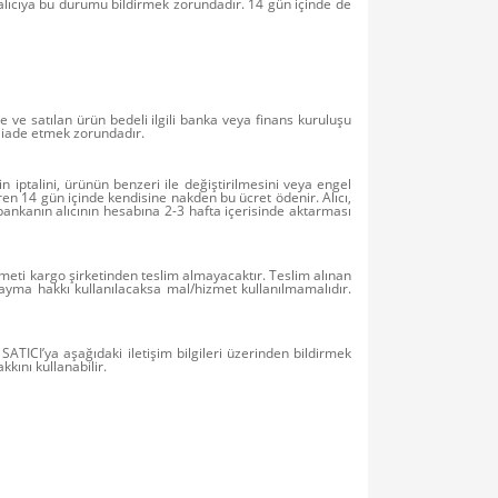
alıcıya bu durumu bildirmek zorundadır. 14 gün içinde de
rse ve satılan ürün bedeli ilgili banka veya finans kuruluşu
a iade etmek zorundadır.
n iptalini, ürünün benzeri ile değiştirilmesini veya engel
aren 14 gün içinde kendisine nakden bu ücret ödenir. Alıcı,
 bankanın alıcının hesabına 2-3 hafta içerisinde aktarması
zmeti kargo şirketinden teslim almayacaktır. Teslim alınan
ayma hakkı kullanılacaksa mal/hizmet kullanılmamalıdır.
 SATICI’ya aşağıdaki iletişim bilgileri üzerinden bildirmek
kını kullanabilir.