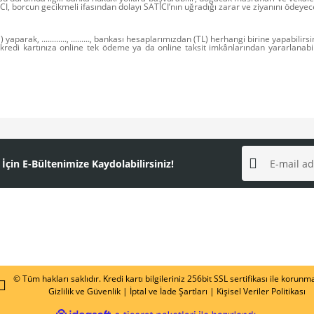
, borcun gecikmeli ifasından dolayı SATICI’nın uğradığı zarar ve ziyanını ödeyec
arak, ............, ........., bankası hesaplarımızdan (TL) herhangi birine yapabilirsi
ü kredi kartınıza online tek ödeme ya da online taksit imkânlarından yararlanabi
n E-Bültenimize Kaydolabilirsiniz!
© Tüm hakları saklıdır. Kredi kartı bilgileriniz 256bit SSL sertifikası ile korunm
Gizlilik ve Güvenlik
|
İptal ve İade Şartları
|
Kişisel Veriler Politikası