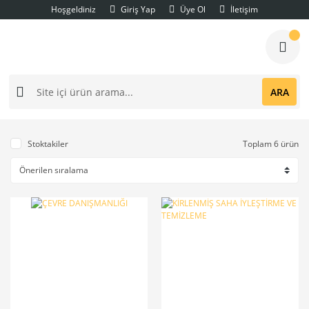
Hoşgeldiniz
Giriş Yap
Üye Ol
İletişim
ARA
Stoktakiler
Toplam 6 ürün