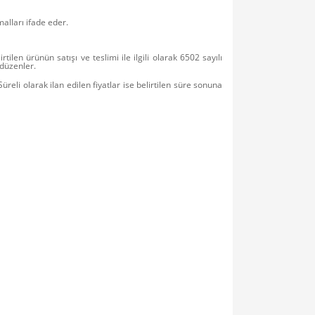
alları ifade eder.
tilen ürünün satışı ve teslimi ile ilgili olarak 6502 sayılı
düzenler.
Süreli olarak ilan edilen fiyatlar ise belirtilen süre sonuna