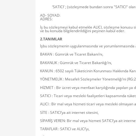
‘SATICI’ ; (sözleşmede bundan sonra "SATICI" olara
AD- SOYAD:
ADRES:
İş bu sözleşmeyi kabul etmekle ALICI, sözleşme konusu sip
ve bu konuda bilgilendirildiğini peşinen kabul eder.
2.TANIMLAR
İşbu sözleşmenin uygulanmasında ve yorumlanmasında aşağı
BAKAN : Gümrük ve Ticaret Bakanı’nı,
BAKANLIK : Gümrük ve Ticaret Bakanlığı’nı,
KANUN : 6502 sayılı Tüketicinin Korunması Hakkında Kan
YÖNETMELİK : Mesafeli Sözleşmeler Yönetmeliği’ni (RG:
HİZMET : Bir ücret veya menfaat karşılığında yapılan ya d
SATICI : Ticari veya mesleki faaliyetleri kapsamında tük
ALICI : Bir mal veya hizmeti ticari veya mesleki olmayan 
SİTE : SATICI’ya ait internet sitesini,
SİPARİŞ VEREN: Bir mal veya hizmeti SATICI’ya ait internet
TARAFLAR : SATICI ve ALICI’yı,