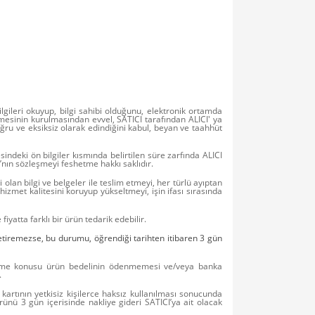
ilgileri okuyup, bilgi sahibi olduğunu, elektronik ortamda
eşmesinin kurulmasından evvel, SATICI tarafından ALICI' ya
 doğru ve eksiksiz olarak edindiğini kabul, beyan ve taahhüt
indeki ön bilgiler kısmında belirtilen süre zarfında ALICI
’nın sözleşmeyi feshetme hakkı saklıdır.
 olan bilgi ve belgeler ile teslim etmeyi, her türlü ayıptan
izmet kalitesini koruyup yükseltmeyi, işin ifası sırasında
yatta farklı bir ürün tedarik edebilir.
etiremezse, bu durumu, öğrendiği tarihten itibaren 3 gün
leşme konusu ürün bedelinin ödenmemesi ve/veya banka
.
kartının yetkisiz kişilerce haksız kullanılması sonucunda
nü 3 gün içerisinde nakliye gideri SATICI’ya ait olacak