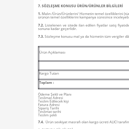
7. SÖZLEŞME KONUSU ÜRÜN/ÜRÜNLER BİLGİLERİ
1.
Malın /Ürün/Ürünlerin/ Hizmetin temel özelliklerini (tür
ürünün temel özelliklerini kampanya süresince inceleyebil
7.2.
Listelenen ve sitede ilan edilen fiyatlar satış fiyatıd
sonuna kadar geçerlidir.
7.3.
Sözleşme konusu mal ya da hizmetin tüm vergiler dâhil
Ürün Açıklaması
Kargo Tutarı
Toplam :
Ödeme Şekli ve Planı
Teslimat Adresi
Teslim Edilecek kişi
Fatura Adresi
Sipariş Tarihi
Teslimat tarihi
Teslim şekli
7.4.
Ürün sevkiyat masrafı olan kargo ücreti ALICI tarafı