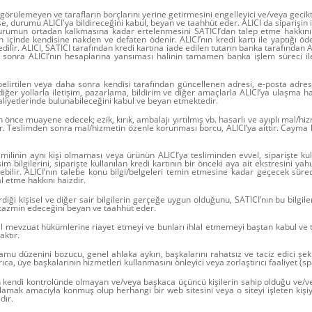
görülemeyen ve tarafların borçlarını yerine getirmesini engelleyici ve/veya gecikt
, durumu ALICI'ya bildireceğini kabul, beyan ve taahhüt eder. ALICI da siparişin
 durumun ortadan kalkmasına kadar ertelenmesini SATICI’dan talep etme hakkını ha
n içinde kendisine nakden ve defaten ödenir. ALICI’nın kredi kartı ile yaptığı öde
dilir. ALICI, SATICI tarafından kredi kartına iade edilen tutarın banka tarafından A
 sonra ALICI’nın hesaplarına yansıması halinin tamamen banka işlem süreci ile i
irtilen veya daha sonra kendisi tarafından güncellenen adresi, e-posta adresi, s
ğer yollarla iletişim, pazarlama, bildirim ve diğer amaçlarla ALICI’ya ulaşma h
faaliyetlerinde bulunabileceğini kabul ve beyan etmektedir.
nce muayene edecek; ezik, kırık, ambalajı yırtılmış vb. hasarlı ve ayıplı mal/hiz
r. Teslimden sonra mal/hizmetin özenle korunması borcu, ALICI’ya aittir. Cayma h
amilinin aynı kişi olmaması veya ürünün ALICI’ya tesliminden evvel, siparişte kulla
tişim bilgilerini, siparişte kullanılan kredi kartının bir önceki aya ait ekstresini y
edebilir. ALICI’nın talebe konu bilgi/belgeleri temin etmesine kadar geçecek sür
l etme hakkını haizdir.
rdiği kişisel ve diğer sair bilgilerin gerçeğe uygun olduğunu, SATICI’nın bu bilgil
n tazmin edeceğini beyan ve taahhüt eder.
yasal mevzuat hükümlerine riayet etmeyi ve bunları ihlal etmemeyi baştan kabul ve
ktır.
 kamu düzenini bozucu, genel ahlaka aykırı, başkalarını rahatsız ve taciz edici şe
, üye başkalarının hizmetleri kullanmasını önleyici veya zorlaştırıcı faaliyet (sp
ın kendi kontrolünde olmayan ve/veya başkaca üçüncü kişilerin sahip olduğu ve/ve
sağlamak amacıyla konmuş olup herhangi bir web sitesini veya o siteyi işleten kiş
dır.