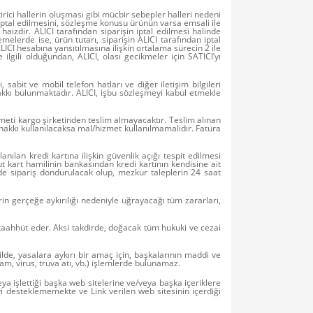
irici hallerin oluşması gibi mücbir sebepler halleri nedeni
 iptal edilmesini, sözleşme konusu ürünün varsa emsali ile
izdir. ALICI tarafından siparişin iptal edilmesi halinde
melerde ise, ürün tutarı, siparişin ALICI tarafından iptal
LICI hesabına yansıtılmasına ilişkin ortalama sürecin 2 ile
lgili olduğundan, ALICI, olası gecikmeler için SATICI’yı
abit ve mobil telefon hatları ve diğer iletişim bilgileri
akkı bulunmaktadır. ALICI, işbu sözleşmeyi kabul etmekle
meti kargo şirketinden teslim almayacaktır. Teslim alınan
akkı kullanılacaksa mal/hizmet kullanılmamalıdır. Fatura
nılan kredi kartına ilişkin güvenlik açığı tespit edilmesi
ahut kart hamilinin bankasından kredi kartının kendisine ait
ede sipariş dondurulacak olup, mezkur taleplerin 24 saat
erin gerçeğe aykırılığı nedeniyle uğrayacağı tüm zararları,
 taahhüt eder. Aksi takdirde, doğacak tüm hukuki ve cezai
kilde, yasalara aykırı bir amaç için, başkalarının maddi ve
am, virus, truva atı, vb.) işlemlerde bulunamaz.
ya işlettiği başka web sitelerine ve/veya başka içeriklere
iyi desteklememekte ve Link verilen web sitesinin içerdiği