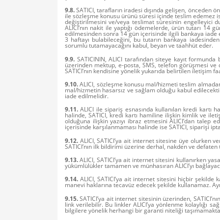
9.8.
SATICI, tarafların iradesi dışında gelişen, önceden ön
ile sözleşme konusu ürünü süresi içinde teslim edemez ise
değiştirilmesini ve/veya teslimat süresinin engelleyici
ALICI’nın nakit ile yaptığı ödemelerde, ürün tutarı 14 gü
edilmesinden sonra 14 gün içerisinde ilgili bankaya iade e
3 haftayı bulabileceğini, bu tutarın bankaya iadesinden
sorumlu tutamayacağını kabul, beyan ve taahhüt eder.
9.9.
SATICININ, ALICI tarafından siteye kayıt formunda bel
üzerinden mektup, e-posta, SMS, telefon görüşmesi ve di
SATICI’nın kendisine yönelik yukarıda belirtilen iletişim 
9.10.
ALICI, sözleşme konusu mal/hizmeti teslim almadan ö
mal/hizmetin hasarsız ve sağlam olduğu kabul edilecekti
iade edilmelidir.
9.11.
ALICI ile sipariş esnasında kullanılan kredi kartı h
halinde, SATICI, kredi kartı hamiline ilişkin kimlik ve ile
olduğuna ilişkin yazıyı ibraz etmesini ALICI’dan talep 
içerisinde karşılanmaması halinde ise SATICI, siparişi ipta
9.12.
ALICI, SATICI’ya ait internet sitesine üye olurken ve
SATICI’nın ilk bildirimi üzerine derhal, nakden ve defate
9.13.
ALICI, SATICI’ya ait internet sitesini kullanırken 
yükümlülükler tamamen ve münhasıran ALICI’yı bağlayaca
9.14.
ALICI, SATICI’ya ait internet sitesini hiçbir şekilde
manevi haklarına tecavüz edecek şekilde kullanamaz. Ayrıca
9.15.
SATICI’ya ait internet sitesinin üzerinden, SATICI’n
link verilebilir. Bu linkler ALICI’ya yönlenme kolaylığı 
bilgilere yönelik herhangi bir garanti niteliği taşımamakta