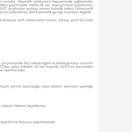
yan ürünler, Abonelik sözleşmesi kapsamında sağlananlar
edilen gayrimaddi mallar,ile ses veya görüntü kayıtlarının,
 ALICI tarafından açılmış olması halinde iadesi Yönetmelik
kkının kullanılması daYönetmelik gereği mümkün değildir.
 kırtasiye sarf malzemeleri (toner, kartuş, şerit vb.) iade
esi çerçevesinde faiz ödeyeceğini ve bankaya karşı sorumlu
CI’dan talep edebilir ve her koşulda ALICI’nın borcundan
 ve taahhüt eder
rleşim yerinin bulunduğu veya tüketici işleminin yapıldığı
e tüketici hakem heyetlerine,
 heyetlerine başvuru yapılmaktadır.