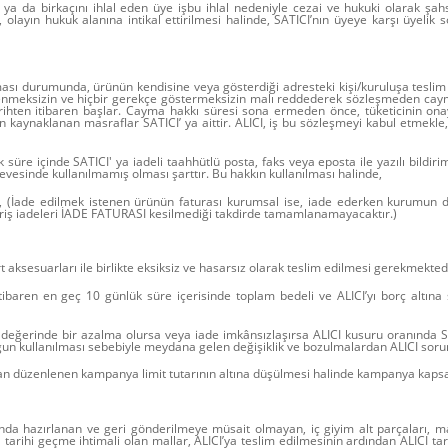
a da birkaçını ihlal eden üye işbu ihlal nedeniyle cezai ve hukuki olarak şahs
le, olayın hukuk alanına intikal ettirilmesi halinde, SATICI’nın üyeye karşı üye
ması durumunda, ürünün kendisine veya gösterdiği adresteki kişi/kuruluşa teslim t
tlenmeksizin ve hiçbir gerekçe göstermeksizin malı reddederek sözleşmeden caym
ihten itibaren başlar. Cayma hakkı süresi sona ermeden önce, tüketicinin ona
kaynaklanan masraflar SATICI’ ya aittir. ALICI, iş bu sözleşmeyi kabul etmekle,
 süre içinde SATICI' ya iadeli taahhütlü posta, faks veya eposta ile yazılı bil
esinde kullanılmamış olması şarttır. Bu hakkın kullanılması halinde,
ı, (İade edilmek istenen ürünün faturası kurumsal ise, iade ederken kurumun dü
riş iadeleri İADE FATURASI kesilmediği takdirde tamamlanamayacaktır.)
 aksesuarları ile birlikte eksiksiz ve hasarsız olarak teslim edilmesi gerekmekted
ibaren en geç 10 günlük süre içerisinde toplam bedeli ve ALICI’yı borç altına
değerinde bir azalma olursa veya iade imkânsızlaşırsa ALICI kusuru oranında S
un kullanılması sebebiyle meydana gelen değişiklik ve bozulmalardan ALICI soru
n düzenlenen kampanya limit tutarının altına düşülmesi halinde kampanya kapsamı
usunda hazırlanan ve geri gönderilmeye müsait olmayan, iç giyim alt parçaları, ma
arihi geçme ihtimali olan mallar, ALICI’ya teslim edilmesinin ardından ALICI tar