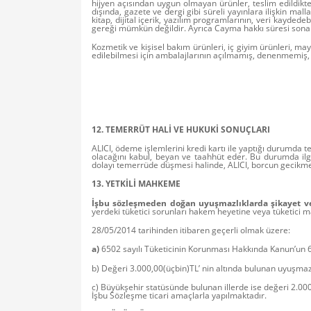
hijyen açısından uygun olmayan ürünler, teslim edildik
dışında, gazete ve dergi gibi süreli yayınlara ilişkin mal
kitap, dijital içerik, yazılım programlarının, veri kayde
gereği mümkün değildir. Ayrıca Cayma hakkı süresi sona 
Kozmetik ve kişisel bakım ürünleri, iç giyim ürünleri, may
edilebilmesi için ambalajlarının açılmamış, denenmemiş,
12. TEMERRÜT HALİ VE HUKUKİ SONUÇLARI
ALICI, ödeme işlemlerini kredi kartı ile yaptığı durumda 
olacağını kabul, beyan ve taahhüt eder. Bu durumda ilgi
dolayı temerrüde düşmesi halinde, ALICI, borcun gecikmel
13. YETKİLİ MAHKEME
İşbu sözleşmeden doğan uyuşmazlıklarda şikayet ve 
yerdeki tüketici sorunları hakem heyetine veya tüketici ma
28/05/2014 tarihinden itibaren geçerli olmak üzere:
a)
6502 sayılı Tüketicinin Korunması Hakkında Kanun’un 68
b) Değeri 3.000,00(üçbin)TL’ nin altında bulunan uyuşmazl
c) Büyükşehir statüsünde bulunan illerde ise değeri 2.000
İşbu Sözleşme ticari amaçlarla yapılmaktadır.