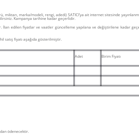
ü, miktarı, marka/modeli, rengi, adedi) SATICI’ya ait internet sitesinde yayınlanm
irsiniz. Kampanya tarihine kadar geçerlidir.
ır. İlan edilen fiyatlar ve vaatler güncelleme yapılana ve değiştirilene kadar geçerl
 satış fiyatı aşağıda gösterilmiştir.
Adet
Birim Fiyatı
ndan ödenecektir.