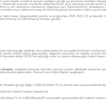
ten sonra başka ürünlerle karışan vedoğası gereği ayrıştırılması mümkün olma
lar, Elektronik ortamda anında ifa edilen hizmetler veya tüketiciye anında teslim 
debilme ve veri depolama cihazlarının, bilgisayar sarf malzemelerinin, ambalajının
ermeden önce, tüketicinin onayı ile ifasına başlanan hizmetlere ilişkin cayma ha
o, bikini, kitap, kopyalanabilir yazılım ve programlar, DVD, VCD, CD ve kasetler ile
 bozulmamış ve kullanılmamış olmaları gerekir.
temerrüde düştüğü takdirde, kart sahibi banka ile arasındaki kredi kartı sözleşm
li banka hukuki yollara başvurabilir; doğacak masrafları ve vekâlet ücretini ALI
i ifasından dolayı SATICI’nın uğradığı zarar ve ziyanını ödeyeceğini kabul, beyan
itirazlar,
aşağıdaki kanunda belirtilen parasal sınırlar dâhilinde tüketicinin ye
hkemesine yapılacaktır. Parasal sınıra ilişkin bilgiler aşağıdadır:
. Maddesi gereği değeri 2.000,00 (ikibin) TL’nin altında olan uyuşmazlıklarda ilç
ıklarda il tüketici hakem heyetlerine,
,00 (ikibin) TL ile 3.000,00(üçbin)TL’ arasındaki uyuşmazlıklarda il tüketici hakem