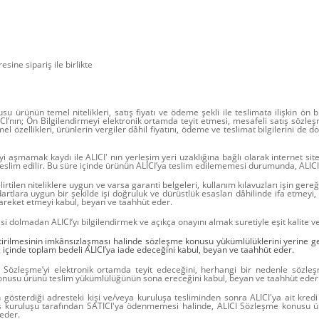
esine sipariş ile birlikte
u ürünün temel nitelikleri, satış fiyatı ve ödeme şekli ile teslimata ilişkin ön b
ICI’nın; Ön Bilgilendirmeyi elektronik ortamda teyit etmesi, mesafeli satış sözl
el özellikleri, ürünlerin vergiler dâhil fiyatını, ödeme ve teslimat bilgilerini de
aşmamak kaydı ile ALICI' nın yerleşim yeri uzaklığına bağlı olarak internet sites
 teslim edilir. Bu süre içinde ürünün ALICI’ya teslim edilememesi durumunda, ALICI
tilen niteliklere uygun ve varsa garanti belgeleri, kullanım kılavuzları işin gereği
tlara uygun bir şekilde işi doğruluk ve dürüstlük esasları dâhilinde ifa etmeyi, h
 hareket etmeyi kabul, beyan ve taahhüt eder.
lmadan ALICI’yı bilgilendirmek ve açıkça onayını almak suretiyle eşit kalite ve fi
tirilmesinin imkânsızlaşması halinde sözleşme konusu yükümlülüklerini yerine g
üre içinde toplam bedeli ALICI’ya iade edeceğini kabul, beyan ve taahhüt eder.
u Sözleşme’yi elektronik ortamda teyit edeceğini, herhangi bir nedenle söz
 konusu ürünü teslim yükümlülüğünün sona ereceğini kabul, beyan ve taahhüt eder
österdiği adresteki kişi ve/veya kuruluşa tesliminden sonra ALICI'ya ait kredi 
s kuruluşu tarafından SATICI'ya ödenmemesi halinde, ALICI Sözleşme konusu ürü
 eder.