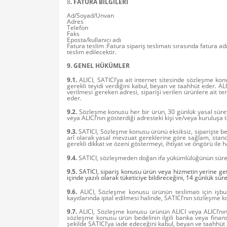
8
. FATURA BİLGİLERİ
Ad/Soyad/Unvan
Adres
Telefon
Faks
Eposta/kullanıcı adı
Fatura teslim :Fatura sipariş teslimatı sırasında fatura adr
teslim edilecektir.
9. GENEL HÜKÜMLER
9.1.
ALICI, SATICI’ya ait internet sitesinde sözleşme konus
gerekli teyidi verdiğini kabul, beyan ve taahhüt eder. AL
verilmesi gereken adresi, siparişi verilen ürünlere ait tem
eder.
9.2.
Sözleşme konusu her bir ürün, 30 günlük yasal süreyi 
veya ALICI’nın gösterdiği adresteki kişi ve/veya kuruluşa
9.3.
SATICI, Sözleşme konusu ürünü eksiksiz, siparişte belir
arî olarak yasal mevzuat gereklerine göre sağlam, standar
gerekli dikkat ve özeni göstermeyi, ihtiyat ve öngörü ile
9.4.
SATICI, sözleşmeden doğan ifa yükümlülüğünün süresi do
9.5.
SATICI, sipariş konusu ürün veya hizmetin yerine ge
içinde yazılı olarak tüketiciye bildireceğini, 14 günlük s
9.6.
ALICI, Sözleşme konusu ürünün teslimatı için işb
kayıtlarında iptal edilmesi halinde, SATICI’nın sözleşme
9.7.
ALICI, Sözleşme konusu ürünün ALICI veya ALICI’nın g
sözleşme konusu ürün bedelinin ilgili banka veya finan
şekilde SATICI’ya iade edeceğini kabul, beyan ve taahhüt