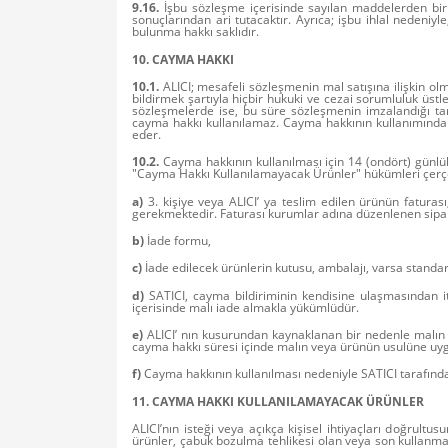
9.16.
İşbu sözleşme içerisinde sayılan maddelerden bir y
sonuçlarından ari tutacaktır. Ayrıca; işbu ihlal nedeniy
bulunma hakkı saklıdır.
10. CAYMA HAKKI
10.1.
ALICI; mesafeli sözleşmenin mal satışına ilişkin ol
bildirmek şartıyla hiçbir hukuki ve cezai sorumluluk üs
sözleşmelerde ise, bu süre sözleşmenin imzalandığı tar
cayma hakkı kullanılamaz. Cayma hakkının kullanımından 
eder.
10.2.
Cayma hakkının kullanılması için 14 (ondört) günlük
"Cayma Hakkı Kullanılamayacak Ürünler" hükümleri çerçev
a)
3. kişiye veya ALICI’ ya teslim edilen ürünün faturas
gerekmektedir. Faturası kurumlar adına düzenlenen sipa
b)
İade formu,
c)
İade edilecek ürünlerin kutusu, ambalajı, varsa standart
d)
SATICI, cayma bildiriminin kendisine ulaşmasından it
içerisinde malı iade almakla yükümlüdür.
e)
ALICI’ nın kusurundan kaynaklanan bir nedenle malın 
cayma hakkı süresi içinde malın veya ürünün usulüne uyg
f)
Cayma hakkının kullanılması nedeniyle SATICI tarafında
11. CAYMA HAKKI KULLANILAMAYACAK ÜRÜNLER
ALICI’nın isteği veya açıkça kişisel ihtiyaçları doğrult
ürünler, çabuk bozulma tehlikesi olan veya son kullanma t