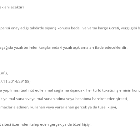
k anılacaktır)
arişi onayladığı takdirde sipariş konusu bedeli ve varsa kargo ücreti, vergi gibi b
da yazılı terimler karşılarındaki yazılı açıklamaları ifade edeceklerdir.
un’u,
27.11.2014/29188)
a yapılması taahhüt edilen mal sağlama dışındaki her türlü tüketici işleminin kon
eticiye mal sunan veya mal sunan adına veya hesabına hareket eden şirketi,
amaçlarla edinen, kullanan veya yararlanan gerçek ya da tüzel kişiyi,
 sitesi üzerinden talep eden gerçek ya da tüzel kişiyi,