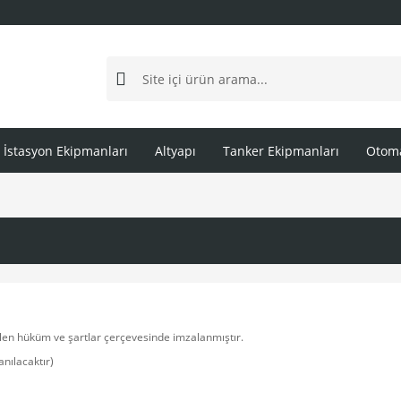
İstasyon Ekipmanları
Altyapı
Tanker Ekipmanları
Otoma
ilen hüküm ve şartlar çerçevesinde imzalanmıştır.
anılacaktır)