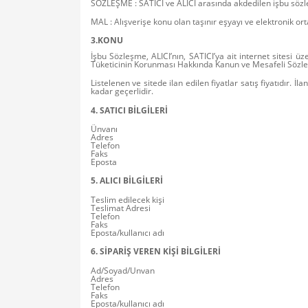
SÖZLEŞME : SATICI ve ALICI arasında akdedilen işbu sözl
MAL : Alışverişe konu olan taşınır eşyayı ve elektronik o
3.KONU
İşbu Sözleşme, ALICI’nın, SATICI’ya ait internet sitesi üze
Tüketicinin Korunması Hakkında Kanun ve Mesafeli Sözleş
Listelenen ve sitede ilan edilen fiyatlar satış fiyatıdır. İ
kadar geçerlidir.
4. SATICI BİLGİLERİ
Ünvanı
Adres
Telefon
Faks
Eposta
5. ALICI BİLGİLERİ
Teslim edilecek kişi
Teslimat Adresi
Telefon
Faks
Eposta/kullanıcı adı
6. SİPARİŞ VEREN KİŞİ BİLGİLERİ
Ad/Soyad/Unvan
Adres
Telefon
Faks
Eposta/kullanıcı adı