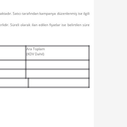
aktadır. Satıcı tarafından kampanya düzenlenmiş ise ilgili
idir. Süreli olarak ilan edilen fiyatlar ise belirtilen süre
Ara Toplam
(KDV Dahil)