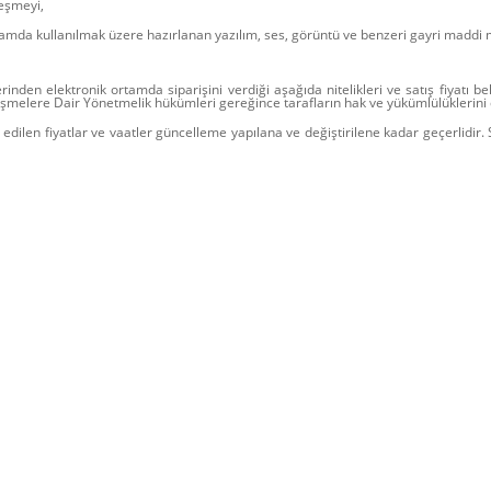
eşmeyi,
rtamda kullanılmak üzere hazırlanan yazılım, ses, görüntü ve benzeri gayri maddi m
rinden elektronik ortamda siparişini verdiği aşağıda nitelikleri ve satış fiyatı belir
melere Dair Yönetmelik hükümleri gereğince tarafların hak ve yükümlülüklerini 
lan edilen fiyatlar ve vaatler güncelleme yapılana ve değiştirilene kadar geçerlidir. 