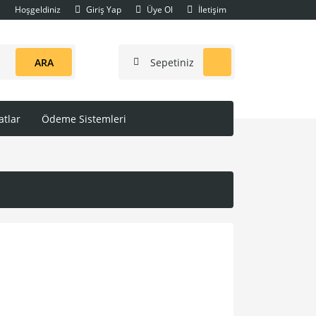
Hoşgeldiniz
Giriş Yap
Üye Ol
İletişim
ARA
Sepetiniz
tlar
Ödeme Sistemleri