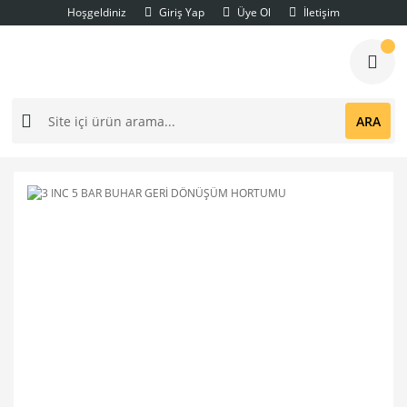
Hoşgeldiniz
Giriş Yap
Üye Ol
İletişim
ARA