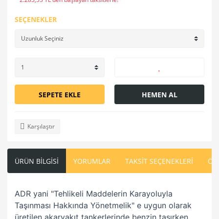
SEÇENEKLER
SEPETE EKLE
HEMEN AL
Karşılaştır
ÜRÜN BİLGİSİ
YORUMLAR
TAKSİT SEÇENEKLERİ
ÖN
ADR yani "Tehlikeli Maddelerin Karayoluyla
Taşınması Hakkında Yönetmelik" e uygun olarak
üretilen akaryakıt tankerlerinde benzin taşırken,