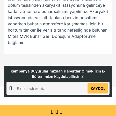
dolum tesisinden akaryakıt istasyonuna gelinceye
kadar atmosfere buhar salınımı yapılmaz. Akaryakıt
istasyonunda yer altı tankına benzin boşaltımı
yaparken buharın atmosfere karışmaması için bu
hortum tanker ile yer altı tank nefesliğinde bulunan
Mites MVR Buhar Geri Dönüşüm Adaptörü'ne
bağlanır.
Bu ürünün fiyat bilgisi, resim, ürün açıklamalarında ve diğer
konularda yetersiz gördüğünüz noktaları öneri formunu
Bu ürüne ilk yorumu siz yapın!
kullanarak tarafımıza iletebilirsiniz.
Kampanya Duyurularımızdan Haberdar Olmak İçin E-
Görüş ve önerileriniz için teşekkür ederiz.
Bültenimize Kaydolabilirsiniz!
Yorum Yaz
Ürün resmi kalitesiz, bozuk veya görüntülenemiyor.
KAYDOL
Ürün açıklamasında eksik bilgiler bulunuyor.
Ürün bilgilerinde hatalar bulunuyor.
Ürün fiyatı diğer sitelerden daha pahalı.
Bu ürüne benzer farklı alternatifler olmalı.