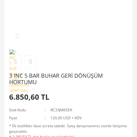
3 INC 5 BAR BUHAR GERİ DÖNÜŞÜM
HORTUMU
6.850,60 TL
Stok Kodu
RC33JM6SEK
Fiyat
120,00 USD + KDV
* Ek özellikler ilave ücrete tabidir. Satış danışmanımız sizinle iletişime
geçecektir.
* 2.283,53 TL den başlayan taksitlerle!