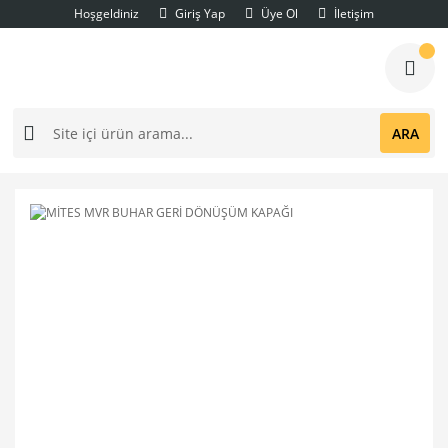
Hoşgeldiniz
Giriş Yap
Üye Ol
İletişim
ARA