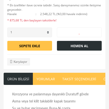
* Ek özellikler ilave ücrete tabidir. Satış danışmanımız sizinle iletişime
geçecektir.
Havale
2.548,22 TL (%3,00 havale indirimi)
* 875,68 TL den başlayan taksitlerle!
SEPETE EKLE
HEMEN AL
Karşılaştır
ÜRÜN BİLGİSİ
YORUMLAR
TAKSİT SEÇENEKLERİ
ÖN
Korozyona ve paslanmaya dayanıklı Duratuff gövde
Asma veya tel kilit takılabilir kapak tasarımı
Su ve buhar geçirmeyen Buna-N conta