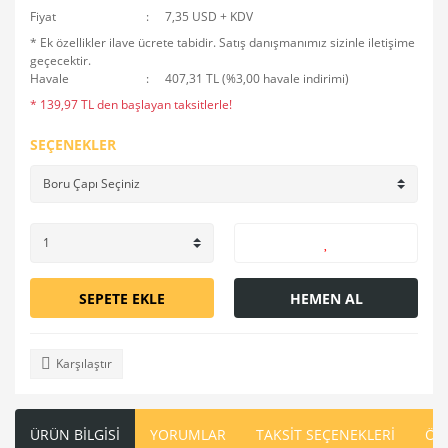
Fiyat
7,35 USD + KDV
* Ek özellikler ilave ücrete tabidir. Satış danışmanımız sizinle iletişime
geçecektir.
Havale
407,31 TL (%3,00 havale indirimi)
* 139,97 TL den başlayan taksitlerle!
SEÇENEKLER
SEPETE EKLE
HEMEN AL
Karşılaştır
ÜRÜN BİLGİSİ
YORUMLAR
TAKSİT SEÇENEKLERİ
ÖN