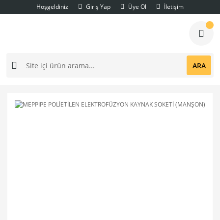
Hoşgeldiniz
Giriş Yap
Üye Ol
İletişim
ARA