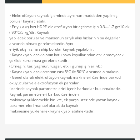
• Elektrofüzyon kaynak işleminde aynı hammaddeden yapılmış
borular kaynatılabilir.
• Eriyik akış hızı HDPE-elektrofüzyon birleştirme için 0.3….1.7 gr/10 dk.
(l90°C/5 kgj’dir. Kaynak
yapılacak borular ve manşonun eriyik akış hızlarının bu değerler
arasında olması gerekmektedir. Aynı
eriyik akış hızına sahip borular kaynak yapılabilir.
• Kaynak yapılacak alanın kötü hava koşullarından etkilenmeyecek
şekilde korunması gerekmektedir.
(Örneğin: Kar, yağmur, rüzgar, etkili güneş ışınları vb.)
• Kaynak yapılacak ortamın ısısı 5°C ile 50°C arasında olmalıdır.
• Genel olarak elektrofüzyon kaynak makineleri üzerinde barkod
okuyucular ve elektrofüzyon ek parçalar
üzerinde kaynak parametrelerini içerir barkodlar bulunmaktadır.
Kaynak parametreleri barkod üzerinden
makineye yüklenmekle birlikte, ek parça üzerinde yazan kaynak
parametreleri manuel olarak da kaynak
makinesine yüklenerek kaynak yapılabilmektedir.
Bu ürünün fiyat bilgisi, resim, ürün açıklamalarında ve diğer
konularda yetersiz gördüğünüz noktaları öneri formunu
Bu ürüne ilk yorumu siz yapın!
kullanarak tarafımıza iletebilirsiniz.