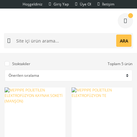
Hoşgeldiniz
Giriş Yap
Üye Ol
İletişim
ARA
Stoktakiler
Toplam 5 ürün