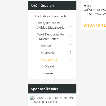
Ürün Grupları
MİTES
YAĞVER PM OVA
PULSER YAĞ SA
Endüstriyel Ekipmanlar
Akaryakıt,Yağ Ve
9.137,49 TL
Adblue Dispanserleri
Yakıt Depolama Ve
Transfer Setleri
Adblue
Akaryakıt
Madeni Yağ
Oilport
Yağver
Sponsor Ürünler