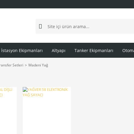
İstasyon Ekipmanları
Altyapı
Tanker Ekipmanları
Otoma
ansfer Setleri
Madeni Yağ