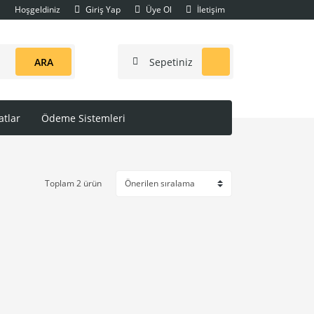
Hoşgeldiniz
Giriş Yap
Üye Ol
İletişim
ARA
Sepetiniz
tlar
Ödeme Sistemleri
Toplam 2 ürün