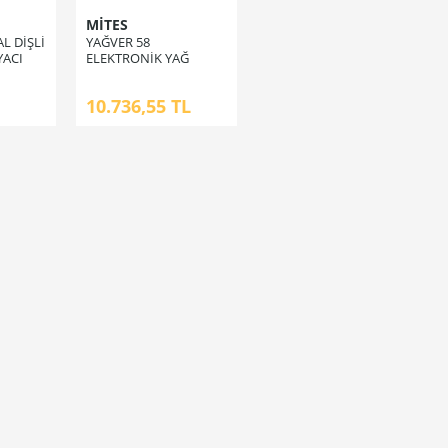
MİTES
L DİŞLİ
YAĞVER 58
YACI
ELEKTRONİK YAĞ
SAYACI
10.736,55 TL